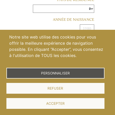
ANNÉE DE NAISSANCE
DÉCOUVRIR LES PARCELLES
Notre site web utilise des cookies pour vous
VALIDER
offrir la meilleure expérience de navigation
possible. En cliquant “Accepter”, vous consentez
DÉCOUVREZ NOTRE
à l'utilisation de TOUS les cookies.
CHABLIS
Pour visiter notre site, vous devez être en âge de
consommer de l’alcool dans votre pays/région. S’il n’y a
pas d’âge légal de consommation, vous devez avoir plus
PERSONNALISER
de 21 ans.
MILLÉSIME 2022
REFUSER
CÉPAGE
ACCEPTER
Chardonnay