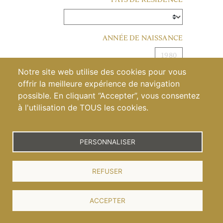
ANNÉE DE NAISSANCE
DÉCOUVRIR LES PARCELLES
Notre site web utilise des cookies pour vous
VALIDER
offrir la meilleure expérience de navigation
possible. En cliquant “Accepter”, vous consentez
DÉCOUVREZ NOTRE
à l'utilisation de TOUS les cookies.
PETIT CHABLIS
Pour visiter notre site, vous devez être en âge de
consommer de l’alcool dans votre pays/région. S’il n’y a
pas d’âge légal de consommation, vous devez avoir plus
PERSONNALISER
de 21 ans.
MILLÉSIME 2022
REFUSER
CÉPAGE
ACCEPTER
Chardonnay