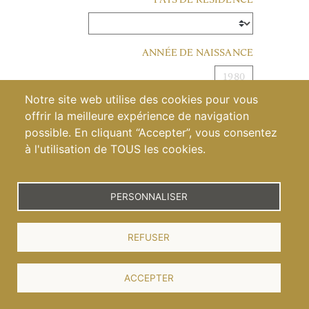
ANNÉE DE NAISSANCE
Notre site web utilise des cookies pour vous
VALIDER
offrir la meilleure expérience de navigation
possible. En cliquant “Accepter”, vous consentez
à l'utilisation de TOUS les cookies.
Pour visiter notre site, vous devez être en âge de
consommer de l’alcool dans votre pays/région. S’il n’y a
pas d’âge légal de consommation, vous devez avoir plus
PERSONNALISER
de 21 ans.
DÉCOUVREZ
REFUSER
LAURENT ET
ACCEPTER
DOMINIQUE